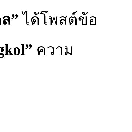
คล”
ได้โพสต์ข้อ
gkol”
ความ