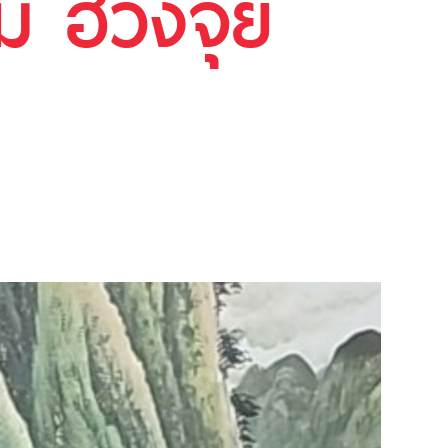
่ ฮวงจุ้ย