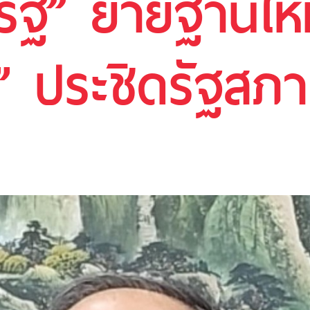
ัฐ” ย้ายฐานใหม
” ประชิดรัฐสภา