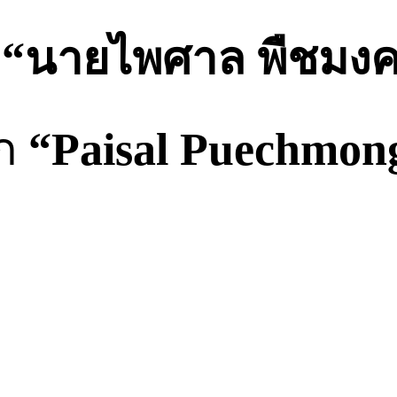
8
“นายไพศาล พืชมง
๊ก
“Paisal Puechmon