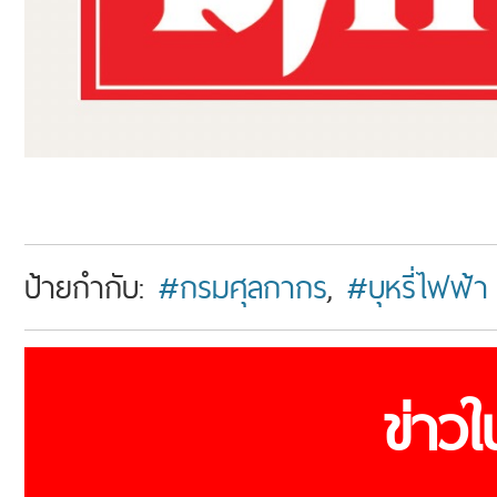
ป้ายกำกับ:
#กรมศุลกากร
,
#บุหรี่ไฟฟ้า
ข่าว