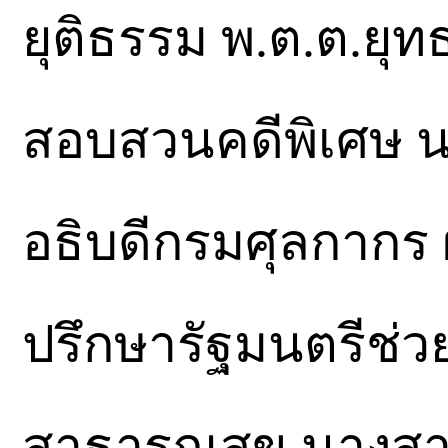
ยุติธรรม พ.ต.ต.ยุ
สอบสวนคดีพิเศษ น
อธิบดีกรมศุลกากร ผศ
ปรึกษารัฐมนตรีช่
สาธารณสุข นางสาวส