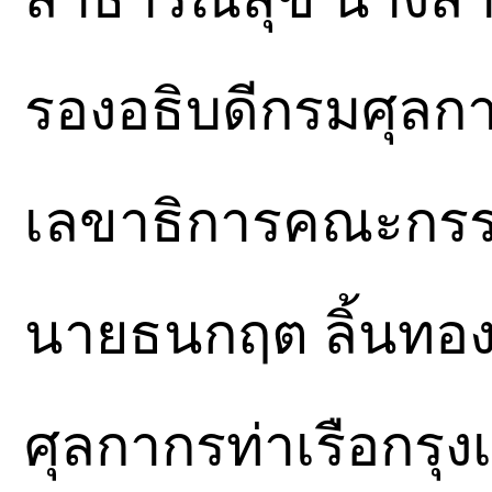
รองอธิบดีกรมศุลกา
เลขาธิการคณะกรรม
นายธนกฤต ลิ้นทอง
ศุลกากรท่าเรือกรุงเ