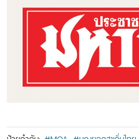
ป้ายกำกับ:
#MOA
,
#บุญยอดสุขถิ่นไทย