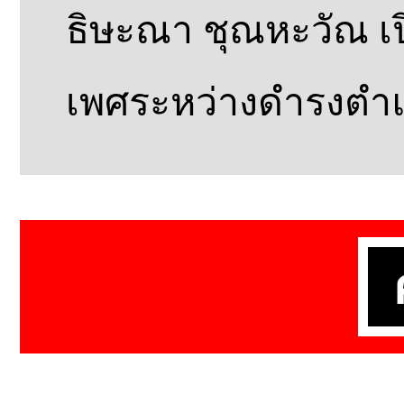
ธิษะณา ชุณหะวัณ เป
เพศระหว่างดำรงตำแ