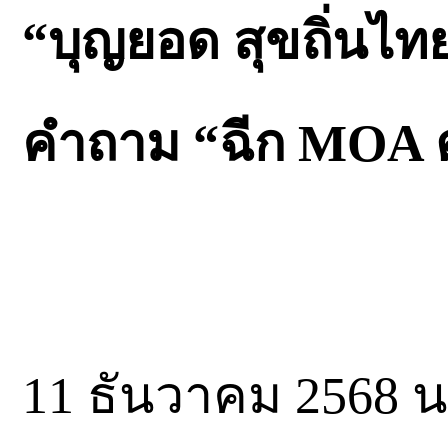
“บุญยอด สุขถิ่นไทย
คำถาม “ฉีก MOA
11 ธันวาคม 2568 น