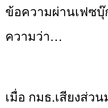
ข้อความผ่านเฟซบุ
ความว่า…
เมื่อ กมธ.เสียงส่วน