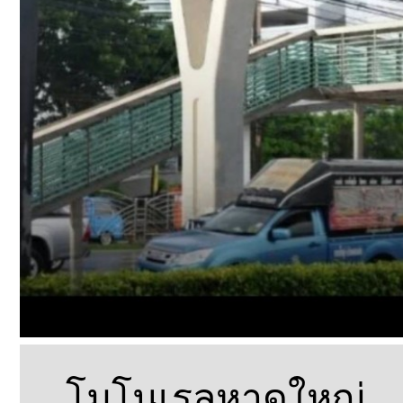
โมโนเรลหาดใหญ่…อย