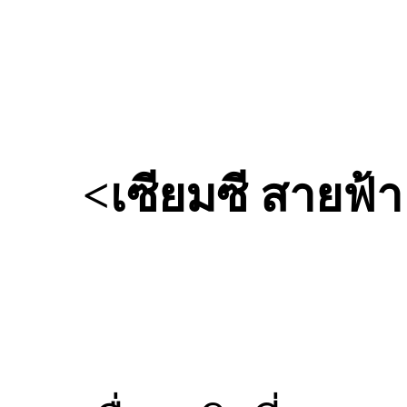
<เซียมซี สายฟ้า น