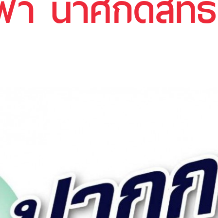
า น้ำศักดิ์สิทธิ์