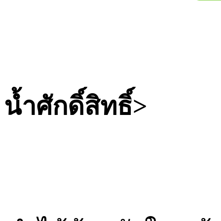
้ำศักดิ์สิทธิ์>