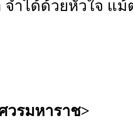
จอ จำได้ด้วยหัวใจ แม้
รศวรมหาราช>