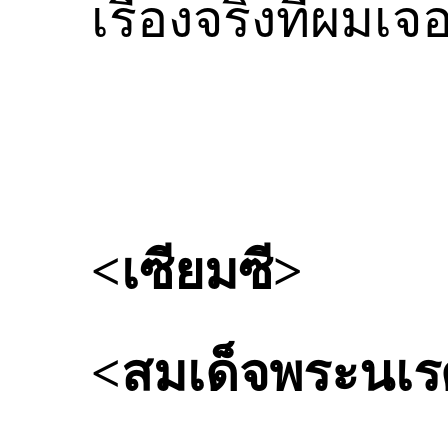
เรื่องจริงที่ผมเ
<เซียมซี>
<สมเด็จพระนเ